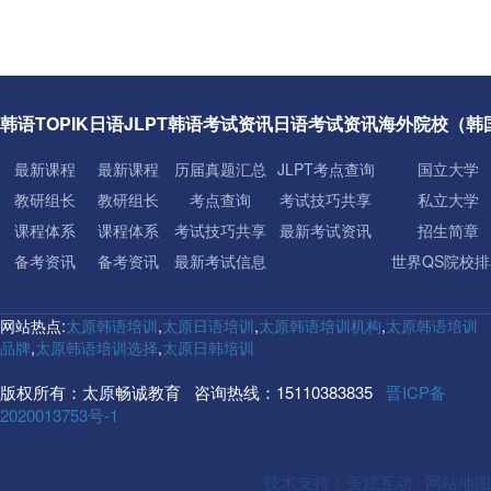
韩语TOPIK
日语JLPT
韩语考试资讯
日语考试资讯
海外院校（韩
最新课程
最新课程
历届真题汇总
JLPT考点查询
国立大学
教研组长
教研组长
考点查询
考试技巧共享
私立大学
课程体系
课程体系
考试技巧共享
最新考试资讯
招生简章
备考资讯
备考资讯
最新考试信息
世界QS院校排
网站热点:
太原韩语培训
,
太原日语培训
,
太原韩语培训机构
,
太原韩语培训
品牌
,
太原韩语培训选择
,
太原日韩培训
版权所有：太原畅诚教育 咨询热线：15110383835
晋ICP备
2020013753号-1
技术支持：美炫互动
网站地图