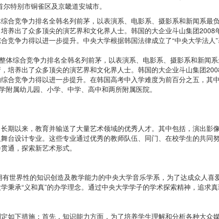
首尔特别市铜雀区及京畿道安城市。
体综合竞争力排名全韩名列前茅，以表演系、电影系、摄影系和新闻系最
培养出了众多顶尖的演艺界和文化界人士。韩国的大企业斗山集团2008
合竞争力得以进一步提升。中央大学根据韩国法律成立了“中央大学法人
体综合竞争力排名全韩名列前茅，以表演系、电影系、摄影系和新闻系
，培养出了众多顶尖的演艺界和文化界人士。韩国的大企业斗山集团200
的综合竞争力得以进一步提升。在韩国高考中入学难度为前百分之五，其
大学附属幼儿园、小学、中学、高中和两所附属医院。
，长期以来，教育并输送了大量艺术领域的优秀人才。其中包括，演出影
及舞台设计专业。这些专业通过优秀的教师队伍、同门、在校学生的共同
会贯通，探索新艺术形式。
+计划，拥有世界性的知识创造及教学能力的中央大学音乐学系，为了达成众
学秉承“义和真”的办学理念。通过中央大学学子的学术探索精神，追求
制定如下措施：首先，知识能力方面，为了培养学生理解和分析各种大众