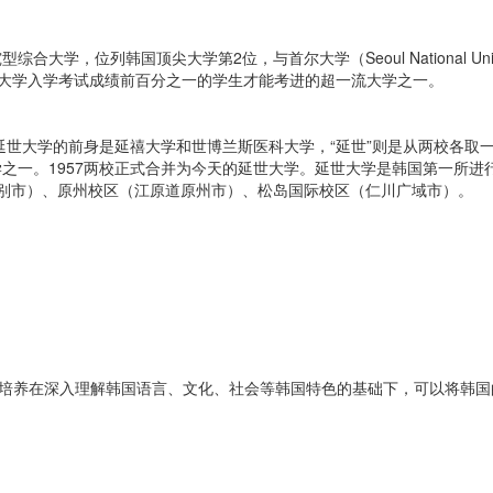
列韩国顶尖大学第2位，与首尔大学（Seoul National Universi
韩国大学入学考试成绩前百分之一的学生才能考进的超一流大学之一。
。延世大学的前身是延禧大学和世博兰斯医科大学，“延世”则是从两校各
之一。1957两校正式合并为今天的延世大学。延世大学是韩国第一所进
别市）、原州校区（江原道原州市）、松岛国际校区（仁川广域市）。
在培养在深入理解韩国语言、文化、社会等韩国特色的基础下，可以将韩国