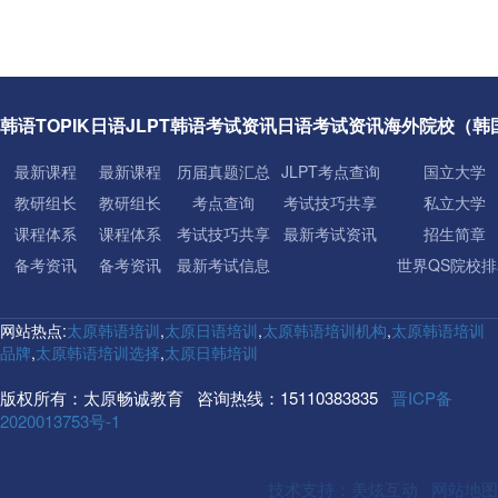
韩语TOPIK
日语JLPT
韩语考试资讯
日语考试资讯
海外院校（韩
最新课程
最新课程
历届真题汇总
JLPT考点查询
国立大学
教研组长
教研组长
考点查询
考试技巧共享
私立大学
课程体系
课程体系
考试技巧共享
最新考试资讯
招生简章
备考资讯
备考资讯
最新考试信息
世界QS院校排
网站热点:
太原韩语培训
,
太原日语培训
,
太原韩语培训机构
,
太原韩语培训
品牌
,
太原韩语培训选择
,
太原日韩培训
版权所有：太原畅诚教育 咨询热线：15110383835
晋ICP备
2020013753号-1
技术支持：美炫互动
网站地图