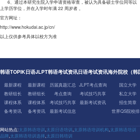
6、通过本研究生院入学申请资格审查，被认为具备硕士学位同等以
上学历学位，并在入学时年满 22 周岁者 。
官方网址：
http://www.hokudai.ac.jp/cn/
以上仅供参考具体以校方为准
韩语TOPIK
日语JLPT
韩语考试资讯
日语考试资讯
海外院校（韩
最新课程
最新课程
历届真题汇总
JLPT考点查询
国立大学
教研组长
教研组长
考点查询
考试技巧共享
私立大学
课程体系
课程体系
考试技巧共享
最新考试资讯
招生简章
备考资讯
备考资讯
最新考试信息
世界QS院校排
网站热点:
太原韩语培训
,
太原日语培训
,
太原韩语培训机构
,
太原韩语培训
品牌
,
太原韩语培训选择
,
太原日韩培训