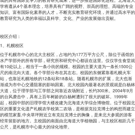
学将遵从4个基本理念，培养具有广阔的视野、崇高的理想、高端的专业
知识、富有国际化素养的人才，不断充实教育研究环境，并通过高水平的
教育研究为人类的幸福以及科学、文化、产业的发展做出贡献。
校区介绍：
1、札幌校区
位于札幌市中心的北大主校区，占地约为177万平方公尺，除位于函馆的
水产学部外的所有学部，研究所和研究中心都设在这里。仅仅学生食堂就
有10处以上，相当于一条小街的规模。校园的主要大道为一条长1500公
尺的南北向大道。各个学部分布在其左右。校园的东侧紧靠着札幌火车
站，也靠近札幌地铁的12条站和18条站。随着札幌市的扩展，北大也渐
渐成为市中心交通阻塞的影响因素。北大校园内最著名的景观就是白杨林
大道，位于理学部与工学部之间靠近农场附近，长约300米。2004年9月
的台风袭击中，具有上百年树龄的白杨树遭到了很大的破坏。1999年
起，校园中部的旧理学馆大楼改建为北海道大学综合博物馆。位于校园北
区的重要文化遗产札幌农学校第二农场，是根据克拉克博士的构想而建立
的模范家畜,中央草坪附近立有克拉克博士的胸像，是来北大参观的游客
经常留影的地方。主校园的南面由北海道大学植物园，与主校区相距几千
公尺，是札幌市中心最大的绿化地带。