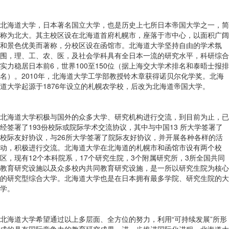
北海道大学，日本著名国立大学，也是历史上七所日本帝国大学之一，简
称为北大。其主校区设在北海道首府札幌市，座落于市中心，以面积广阔
和景色优美而著称，分校区设在函馆市。北海道大学坚持自由的学术氛
围，理、工、农、医，及社会学科具有全日本一流的研究水平，科研综合
实力稳居日本前6，世界100至150位（据上海交大学术排名和泰晤士报排
名）。2010年，北海道大学工学部教授铃木章获得诺贝尔化学奖。北海
道大学起源于1876年设立的札幌农学校，后改为北海道帝国大学。
北海道大学积极与国外的众多大学、研究机构进行交流，到目前为止，已
经签署了193份校际或院际学术交流协议，其中与中国13 所大学签署了
校际友好协议，与26所大学签署了院际友好协议，并开展各种各样的活
动，积极进行交流。北海道大学在北海道的札幌市和函馆市设有两个校
区，现有12个本科院系，17个研究生院，3个附属研究所，3所全国共同
教育研究设施以及众多校内共同教育研究设施，是一所以研究生院为核心
的研究型综合大学。北海道大学也是在日本拥有最多学院、研究生院的大
学。
北海道大学希望通过以上多层面、全方位的努力，利用“可持续发展”所形
成的具有国际竞争力的教育研究成果，进一步推进国际化进程。北海道大