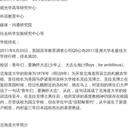
观光学高等研究中心
外语教育中心
媒体・沟通研究院
社会科学实验研究中心等
学校排名：
2011年5月23日，英国高等教育调查公司QS公布2011亚洲大学名最佳大
学排行榜，排名第20。
校训：青年们，要胸怀大志(少年よ、大志を抱けBoys，be ambitious)。
北海道大学的前身为1876年（明治9年）为开发北海道而设立的札幌农学
校。首任校长为美国马萨诸塞州农科大学校长克拉克博士。克拉克博士在
返回美国时候，经过札幌附近的岛松时，骑在马上，对送别的师生们大声
说了一句话“青年们，要胸怀大志”。从此，这句话就成了北海道大学的校
训流传至今。在克拉克博士离任后，他所宣讲的基督教精神仍留存在校园
内，尽管该校为国立学校，但在学生中流“信耶稣誓约”，从中诞生了新渡
户稻造，内村鉴三等日本战前杰出的基督教徒。
北海道大学简介