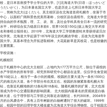
校，是日本首座授予学士学位的大学。[1]北海道大学(日语：ほっかいど
うだいがく)，为日本著名国立大学，也是历史上七所日本帝国大学之
一，简称为北大(ほくだい)。其主校区设在北海道首府札幌市，坐落于市
中心，以面积广阔和景色优美而著称，分校区设在函馆市。北海道大学坚
持自由的学术氛围，理、工、农、医，及社会学科具有全日本一流的研究
水平，科研综合实力稳居日本前6，世界100至150位(据上海交大学术排
名和泰晤士报排名)。2010年，北海道大学工学部教授铃木章获得诺贝尔
化学奖。北海道大学起源于1876年设立的札幌农学校，后改为北海道帝
国大学。其基本理念为开拓进取精神。大花延龄草是其校花，也是校徽的
主要图案。
学校设施：
札幌校区
位于札幌市中心的北大主校区，占地约为177万平方公尺，除位于函馆的
水产学部外的所有学部，研究所和研究中心都设在这里。仅仅学生食堂就
有10处以上，相当于一条小街的规模。校园的主要大道为一条长1500公
尺的南北向大道。各个学部分布在其左右。校园的东侧紧靠着札幌火车
站，也靠近札幌地铁的12条站和18条站。随着札幌市的扩展，北大也渐
渐成为市中心交通阻塞的影响因素。 北大校园内最著名的景观就是白杨
林大道，位于理学部与工学部之间靠近农场附近，长约300米。2004年9
月的台风袭击中，具有上百年树龄的白杨树遭到了很大的破坏。1999年
起，校园中部的旧理学馆大楼改建为北海道大学综合博物馆。位于校园北