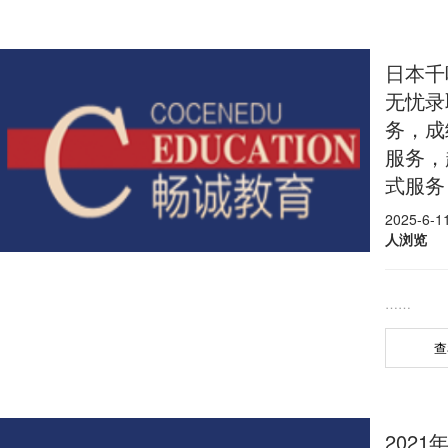
日本千
无忧录
务，成
服务，
式服务
2025-6-
人浏览
……
查
202