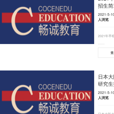
招生简
2021-5-
人浏览
2021年早
……
查
日本大
研究生
2021-5-
人浏览
日本大阪