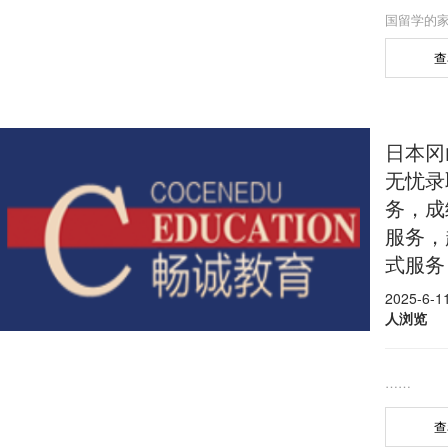
国留学的家
的高校招生
查
家庭不同学
的专业，
配合 共同
日本冈
无忧录
务，成
服务，
式服务
2025-6-
人浏览
……
查