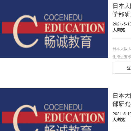
日本大
学部研
2021-5-
人浏览
日本大阪
生招生要求.
查
日本大
部研究
2021-5-
人浏览