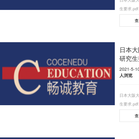
生要求.pd
查
日本大
研究生
2021-5-
人浏览
日本大阪
生要求.pd
查