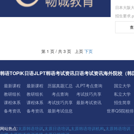
日本大阪
招生要求.p
查
第 1 页 / 共 3 页 上页
下页
韩语TOPIK
日语JLPT
韩语考试资讯
日语考试资讯
海外院校（韩
最新课程
最新课程
历届真题汇总
JLPT考点查询
国立大学
教研组长
教研组长
考点查询
考试技巧共享
私立大学
课程体系
课程体系
考试技巧共享
最新考试资讯
招生简章
备考资讯
备考资讯
最新考试信息
世界QS院校排
网站热点:
太原韩语培训
,
太原日语培训
,
太原韩语培训机构
,
太原韩语培训