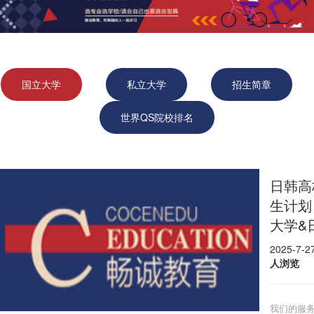
国立大学
私立大学
招生简章
世界QS院校排名
日韩高
生计划
大学&
2025-7-
人浏览
我们的服务