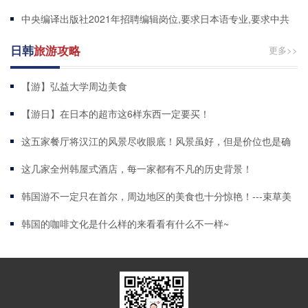
中央编译出版社2021年招聘编辑岗位,要求日本语专业,要求中共
党员,京外生源
日韩
旅游攻略
更多>>
【游】弘益大学周边美食
【游日】在日本的超市这6样东西一定要买！
这五家餐厅将汉江的风景尽收眼底！风景虽好，但是价位也是确
实高
这几家全州韩屋式酒店，每一家都有不凡的历史背景！
韩国游不一定只在首尔，周边地区的美食也十分惊艳！---束草美
食店BEST4
韩国的咖啡文化是什么样的来看看有什么不一样~