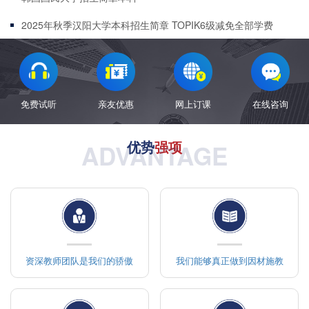
2025年秋季汉阳大学本科招生简章 TOPIK6级减免全部学费
TOPIK5级减免50%的学费​
免费试听
亲友优惠
网上订课
在线咨询
优势
强项
ADVANTAGE
资深教师团队是我们的骄傲
我们能够真正做到因材施教